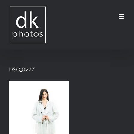
Μετάβαση
στο
περιεχόμενο
DSC_0277