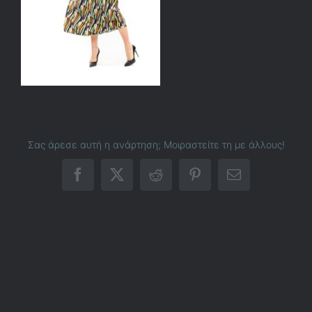
Σας άρεσε αυτή η ανάρτηση; Μοιραστείτε τη με άλλους!
Facebook
X
Reddit
Pinterest
Email