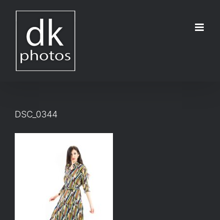
Μετάβαση
στο
περιεχόμενο
DSC_0344