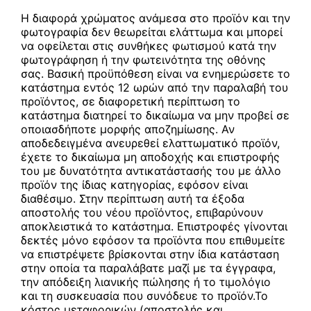
Η διαφορά χρώματος ανάμεσα στο προϊόν και την
DKPhotos.gr
φωτογραφία δεν θεωρείται ελάττωμα και μπορεί
να οφείλεται στις συνθήκες φωτισμού κατά την
φωτογράφηση ή την φωτεινότητα της οθόνης
σας. Βασική προϋπόθεση είναι να ενημερώσετε το
Επικοινωνία
κατάστημα εντός 12 ωρών από την παραλαβή του
προϊόντος, σε διαφορετική περίπτωση το
κατάστημα διατηρεί το δικαίωμα να μην προβεί σε
οποιασδήποτε μορφής αποζημίωσης. Αν
αποδεδειγμένα ανευρεθεί ελαττωματικό προϊόν,
έχετε το δικαίωμα μη αποδοχής και επιστροφής
του με δυνατότητα αντικατάστασής του με άλλο
προϊόν της ίδιας κατηγορίας, εφόσον είναι
διαθέσιμο. Στην περίπτωση αυτή τα έξοδα
αποστολής του νέου προϊόντος, επιβαρύνουν
αποκλειστικά το κατάστημα. Επιστροφές γίνονται
δεκτές μόνο εφόσον τα προϊόντα που επιθυμείτε
να επιστρέψετε βρίσκονται στην ίδια κατάσταση
στην οποία τα παραλάβατε μαζί με τα έγγραφα,
την απόδειξη λιανικής πώλησης ή το τιμολόγιο
και τη συσκευασία που συνόδευε το προϊόν.Το
κόστος μεταφορικών (αποστολής και