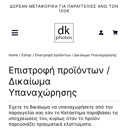
Μετάβαση
ΔΩΡΕΑΝ ΜΕΤΑΦΟΡΙΚΑ ΓΙΑ ΠΑΡΑΓΓΕΛΙΕΣ ΑΝΩ ΤΩΝ
στο
100€
περιεχόμενο
Toggle
Navigation
Αρχική
Home
Eshop
Επιστροφή προϊόντων / Δικαίωμα Υπαναχώρησης
Επιστροφή προϊόντων /
Μπλουζάκια – T-Shirt
Δικαίωμα
Καμβάδες
Υπαναχώρησης
Κούπες
Έχετε το δικαίωμα να υπαναχωρήσετε από την
παραγγελία σας εάν το Κατάστημα παραβιάσει τις
υποχρεώσεις του, κυρίως όταν το προϊόν
Φιλμ
παρουσιάζει πραγματικά ελαττώματα.