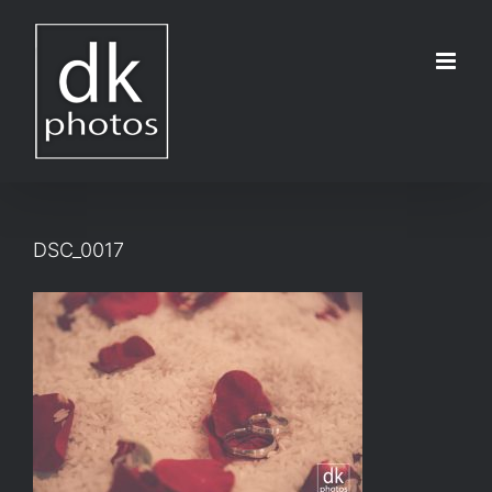
Μετάβαση
στο
περιεχόμενο
DSC_0017