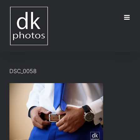
Μετάβαση
στο
περιεχόμενο
DSC_0058