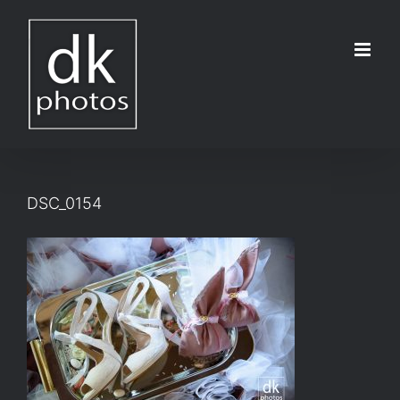
Μετάβαση
στο
περιεχόμενο
DSC_0154