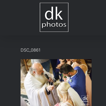
Μετάβαση
στο
περιεχόμενο
DSC_0861