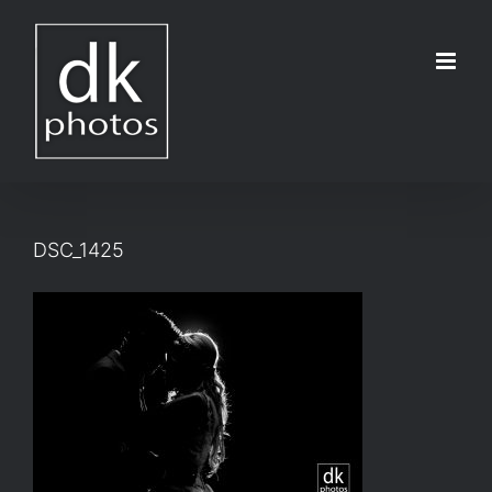
Μετάβαση
στο
περιεχόμενο
DSC_1425