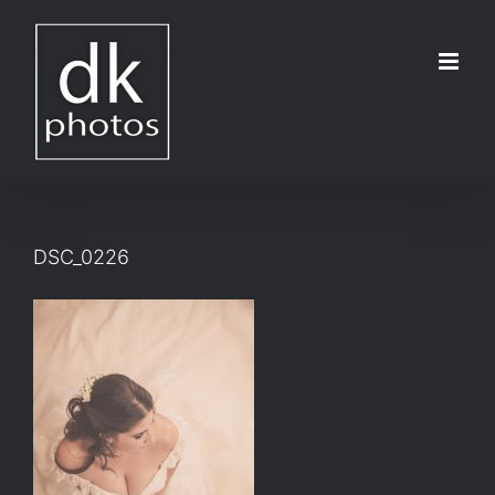
Μετάβαση
στο
περιεχόμενο
DSC_0226