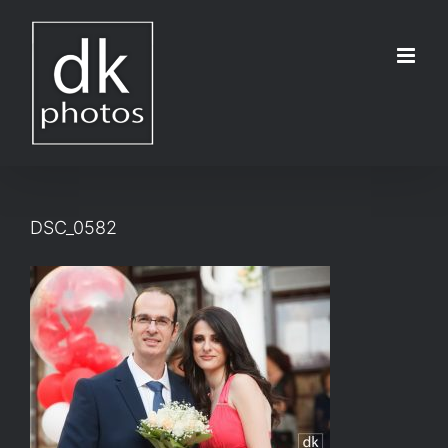
Μετάβαση
στο
περιεχόμενο
DSC_0582