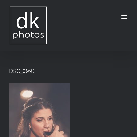
Μετάβαση
στο
περιεχόμενο
DSC_0993