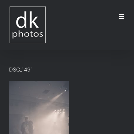
Μετάβαση
στο
περιεχόμενο
DSC_1491