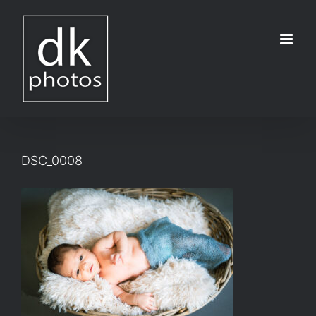
Μετάβαση
στο
περιεχόμενο
DSC_0008