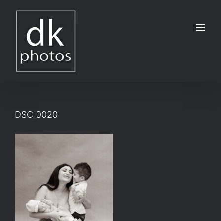
Μετάβαση
στο
περιεχόμενο
DSC_0020