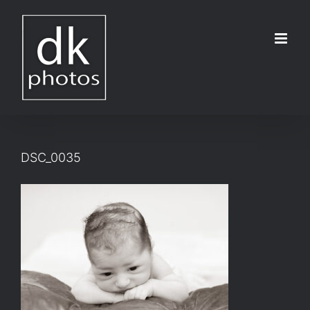
Μετάβαση
στο
περιεχόμενο
DSC_0035