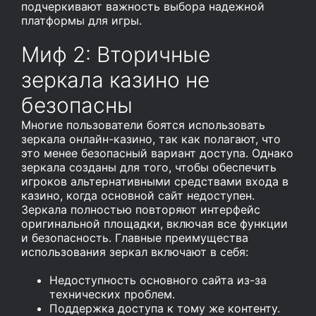
подчеркивают важность выбора надежной
платформы для игры.
Миф 2: Вторичные
зеркала казино не
безопасны
Многие пользователи боятся использовать
зеркала онлайн-казино, так как полагают, что
это менее безопасный вариант доступа. Однако
зеркала созданы для того, чтобы обеспечить
игроков альтернативными средствами входа в
казино, когда основной сайт недоступен.
Зеркала полностью повторяют интерфейс
оригинальной площадки, включая все функции
и безопасность. Главные преимущества
использования зеркал включают в себя:
Недоступность основного сайта из-за
технических проблем.
Поддержка доступа к тому же контенту.