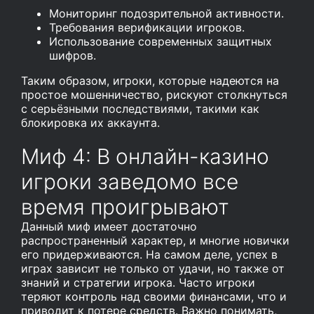
Мониторинг подозрительной активности.
Требования верификации игроков.
Использование современных защитных
шифров.
Таким образом, игроки, которые надеются на
простое мошенничество, рискуют столкнуться
с серьёзными последствиями, такими как
блокировка их аккаунта.
Миф 4: В онлайн-казино
игроки заведомо все
время проигрывают
Данный миф имеет достаточно
распространенный характер, и многие новички
его придерживаются. На самом деле, успех в
играх зависит не только от удачи, но также от
знаний и стратегии игрока. Часто игроки
теряют контроль над своими финансами, что и
приводит к потере средств. Важно понимать,