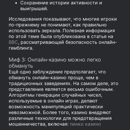
Сохранение истории активности и
выигрышей.
Исследования показывают, что многие игроки
по-прежнему не понимают, как правильно
использовать зеркала. Полезная информация
по этой теме была опубликована в статье на
BBC
, рассматривающей безопасность онлайн-
гемблинга.
Миф 3: Онлайн-казино можно легко
обмануть
Ещё одно заблуждение предполагает, что
обмануть онлайн-казино проще, чем в
традиционных заведениях. На самом деле, это
представление является весьма ошибочным.
Алгоритмы генерации случайных чисел,
используемые в онлайн играх, делают
возможность манипуляций практически
невозможной. Более того, казино внедряют
различные технологии для предотвращения
мошенничества, включая:
пинко казино