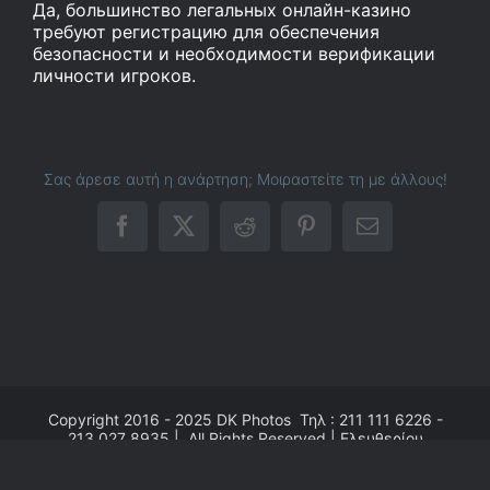
Да, большинство легальных онлайн-казино
требуют регистрацию для обеспечения
безопасности и необходимости верификации
личности игроков.
Σας άρεσε αυτή η ανάρτηση; Μοιραστείτε τη με άλλους!
Facebook
X
Reddit
Pinterest
Email
Copyright 2016 - 2025
DK Photos
Τηλ : 211 111 6226 -
213 027 8935 | All Rights Reserved | Ελευθερίου
Βενιζέλου 80, Πέραμα | Πέτρου Ράλλη 220, Νίκαια - ΑΡ.
ΓΕΜΗ: 177410908000 - Email : support@dkphotos.gr