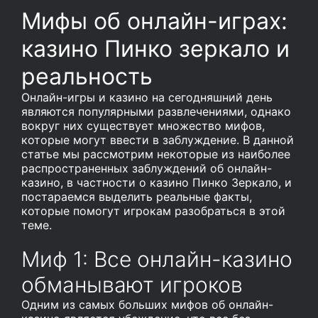
Мифы об онлайн-играх:
казино Пинко зеркало и
реальность
Онлайн-игры и казино на сегодняшний день
являются популярными развлечениями, однако
вокруг них существует множество мифов,
которые могут ввести в заблуждение. В данной
статье мы рассмотрим некоторые из наиболее
распространенных заблуждений об онлайн-
казино, в частности о казино Пинко Зеркало, и
постараемся выделить реальные факты,
которые помогут игрокам разобраться в этой
теме.
Миф 1: Все онлайн-казино
обманывают игроков
Одним из самых больших мифов об онлайн-