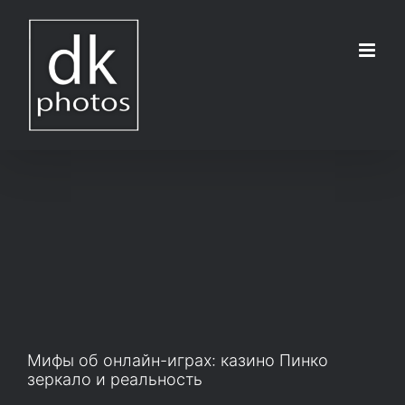
Μετάβαση
στο
περιεχόμενο
Мифы об онлайн-играх: казино Пинко
зеркало и реальность