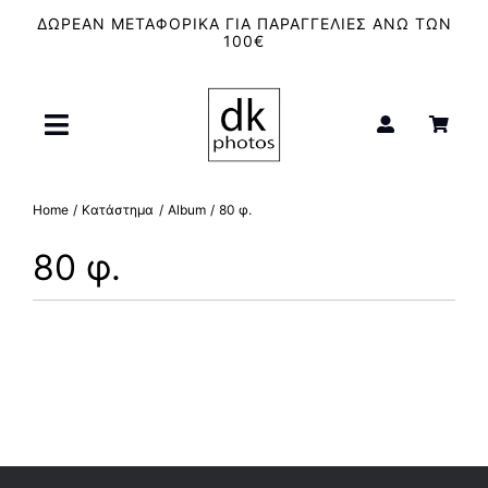
Μετάβαση
ΔΩΡΕΑΝ ΜΕΤΑΦΟΡΙΚΑ ΓΙΑ ΠΑΡΑΓΓΕΛΙΕΣ ΑΝΩ ΤΩΝ
στο
100€
περιεχόμενο
Toggle
Navigation
Αρχική
Home
Κατάστημα
Album
80 φ.
80 φ.
Μπλουζάκια – T-Shirt
Δεν βρέθηκαν προϊόντα σε
Καμβάδες
αυτή την κατηγορία.
Κούπες
Φιλμ