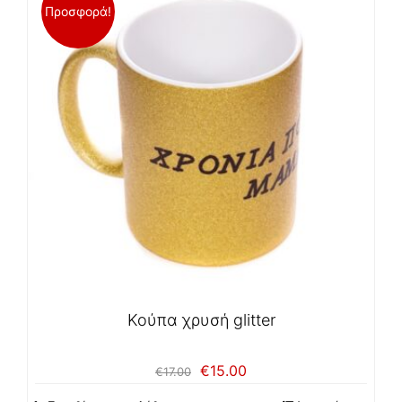
Προσφορά!
Κούπα χρυσή glitter
Original
Η
€
15.00
€
17.00
price
τρέχουσα