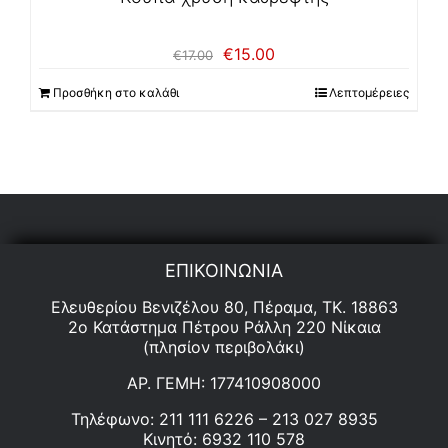
Original
Η
€
15.00
€
17.00
price
τρέχουσα
was:
τιμή
Προσθήκη στο καλάθι
Λεπτομέρειες
€17.00.
είναι:
€15.00.
ΕΠΙΚΟΙΝΩΝΙΑ
Ελευθερίου Βενιζέλου 80, Πέραμα, ΤΚ. 18863
2ο Κατάστημα Πέτρου Ράλλη 220 Νίκαια
(πλησίον περιβολάκι)
ΑΡ. ΓΕΜΗ: 177410908000
Τηλέφωνο: 211 111 6226 – 213 027 8935
Κινητό: 6932 110 578