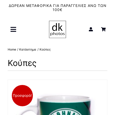
Μετάβαση
ΔΩΡΕΑΝ ΜΕΤΑΦΟΡΙΚΑ ΓΙΑ ΠΑΡΑΓΓΕΛΙΕΣ ΑΝΩ ΤΩΝ
στο
100€
περιεχόμενο
Toggle
Navigation
Αρχική
Home
Κατάστημα
Κούπες
Κούπες
Μπλουζάκια – T-Shirt
Καμβάδες
Κούπες
Προσφορά!
Φιλμ