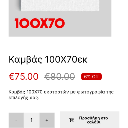
DKPhotos.gr
Επικοινωνία
Καμβάς 100Χ70εκ
€
75.00
€
80.00
6% Off
Original
Η
price
τρέχουσα
Kαμβάς 100Χ70 εκατοστών με φωτογραφία της
επιλογής σας.
was:
τιμή
€80.00.
είναι:
Προσθήκη στο
καλάθι
Καμβάς
€75.00.