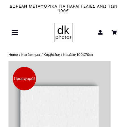
Μετάβαση
ΔΩΡΕΑΝ ΜΕΤΑΦΟΡΙΚΑ ΓΙΑ ΠΑΡΑΓΓΕΛΙΕΣ ΑΝΩ ΤΩΝ
στο
100€
περιεχόμενο
Toggle
Navigation
Αρχική
Home
Κατάστημα
Καμβάδες
Καμβάς 100Χ70εκ
Μπλουζάκια – T-Shirt
Προσφορά!
Καμβάδες
Κούπες
Φιλμ