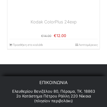
Kodak ColorPlus 24exp
Original
Η
€
12.00
€
14.00
price
τρέχουσα
was:
τιμή
Προσθήκη στο καλάθι
Λεπτομέρειες
€14.00.
είναι:
€12.00.
ΕΠΙΚΟΙΝΩΝΙΑ
Ελευθερίου Βενιζέλου 80, Πέραμα, ΤΚ. 18863
2ο Κατάστημα Πέτρου Ράλλη 220 Νίκαια
(πλησίον περιβολάκι)