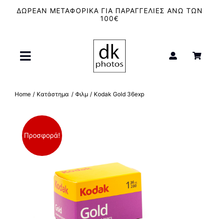
Μετάβαση
ΔΩΡΕΑΝ ΜΕΤΑΦΟΡΙΚΑ ΓΙΑ ΠΑΡΑΓΓΕΛΙΕΣ ΑΝΩ ΤΩΝ
στο
100€
περιεχόμενο
Toggle
Navigation
Αρχική
Home
Κατάστημα
Φιλμ
Kodak Gold 36exp
Μπλουζάκια – T-Shirt
Προσφορά!
Καμβάδες
Κούπες
Φιλμ