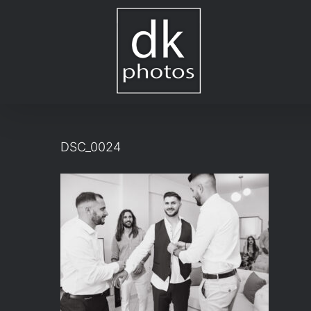
Μετάβαση
στο
περιεχόμενο
DSC_0024