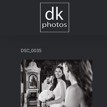
Μετάβαση
στο
περιεχόμενο
DSC_0035