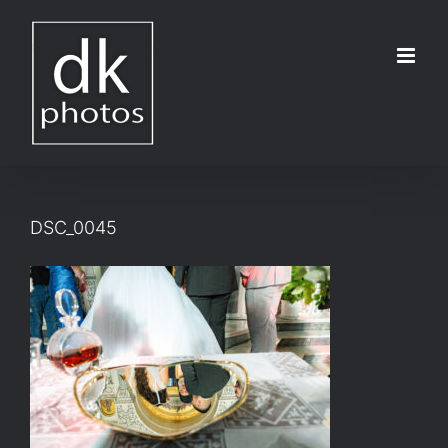
Μετάβαση
στο
περιεχόμενο
DSC_0045