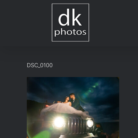
Μετάβαση
στο
περιεχόμενο
DSC_0100