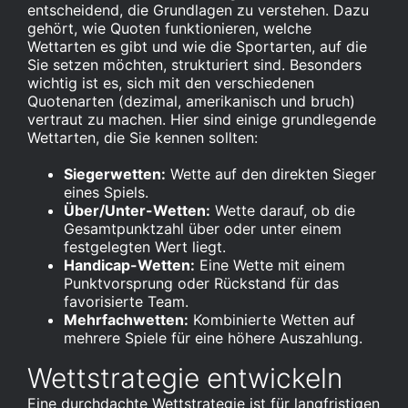
entscheidend, die Grundlagen zu verstehen. Dazu
gehört, wie Quoten funktionieren, welche
Wettarten es gibt und wie die Sportarten, auf die
Sie setzen möchten, strukturiert sind. Besonders
wichtig ist es, sich mit den verschiedenen
Quotenarten (dezimal, amerikanisch und bruch)
vertraut zu machen. Hier sind einige grundlegende
Wettarten, die Sie kennen sollten:
Siegerwetten:
Wette auf den direkten Sieger
eines Spiels.
Über/Unter-Wetten:
Wette darauf, ob die
Gesamtpunktzahl über oder unter einem
festgelegten Wert liegt.
Handicap-Wetten:
Eine Wette mit einem
Punktvorsprung oder Rückstand für das
favorisierte Team.
Mehrfachwetten:
Kombinierte Wetten auf
mehrere Spiele für eine höhere Auszahlung.
Wettstrategie entwickeln
Eine durchdachte Wettstrategie ist für langfristigen