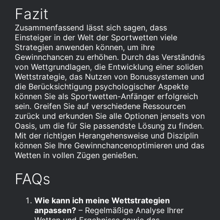
Fazit
Zusammenfassend lässt sich sagen, dass
Einsteiger in der Welt der Sportwetten viele
Strategien anwenden können, um ihre
Gewinnchancen zu erhöhen. Durch das Verständnis
von Wettgrundlagen, die Entwicklung einer soliden
Wettstrategie, das Nutzen von Bonussystemen und
die Berücksichtigung psychologischer Aspekte
können Sie als Sportwetten-Anfänger erfolgreich
sein. Greifen Sie auf verschiedene Ressourcen
zurück und erkunden Sie alle Optionen jenseits von
Oasis, um die für Sie passendste Lösung zu finden.
Mit der richtigen Herangehensweise und Disziplin
können Sie Ihre Gewinnchancenoptimieren und das
Wetten in vollen Zügen genießen.
FAQs
Wie kann ich meine Wettstrategien
anpassen?
– Regelmäßige Analyse Ihrer
Wetten und Ergebnisse sowie das