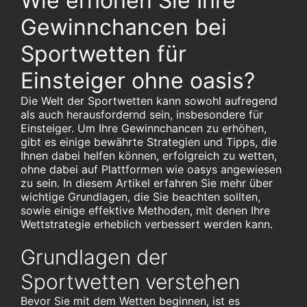
Wie erhöhen Sie Ihre
Gewinnchancen bei
Sportwetten für
Einsteiger ohne oasis?
Die Welt der Sportwetten kann sowohl aufregend
als auch herausfordernd sein, insbesondere für
Einsteiger. Um Ihre Gewinnchancen zu erhöhen,
gibt es einige bewährte Strategien und Tipps, die
Ihnen dabei helfen können, erfolgreich zu wetten,
ohne dabei auf Plattformen wie oasys angewiesen
zu sein. In diesem Artikel erfahren Sie mehr über
wichtige Grundlagen, die Sie beachten sollten,
sowie einige effektive Methoden, mit denen Ihre
Wettstrategie erheblich verbessert werden kann.
Grundlagen der
Sportwetten verstehen
Bevor Sie mit dem Wetten beginnen, ist es