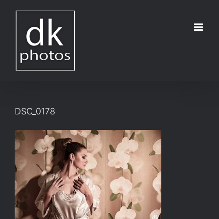
Μετάβαση
στο
περιεχόμενο
DSC_0178