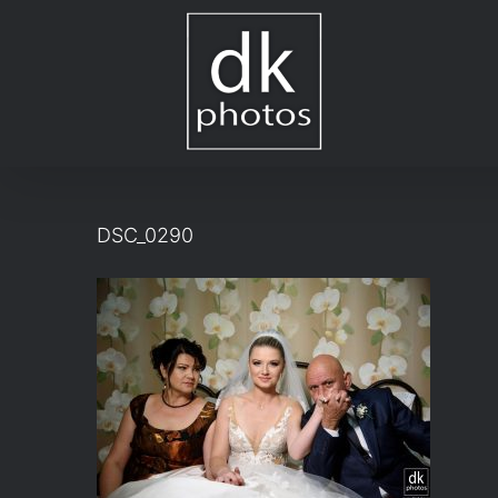
Μετάβαση
στο
περιεχόμενο
DSC_0290